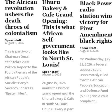
The African
Uhuru
Black Powe
revolution
Bakery &
radio
ushers the
Cafe Grand
station win
death
Opening:
victory for
throes of
This is what
First
colonialism
African
Amendment
Self-
black right
Spear staff
-
August 3, 2026
government
Spear staff
-
August 1, 2026
This is part two of
looks like
Chairman Omali
in North St.
On Wednesday, July
Yeshitela’s 2026
Louis!
29, 2026, a federal
Political Report to the
appeals court
Spear staff
-
Fourth Plenary of the
unanimously ruled
August 2, 2026
African People’s
that the African
Socialist Party’s
August 15, 2026
People’s Education
Seventh Congress.
marks the historic
and Defense Fund
“Epstein files”...
grand opening of the
(APEDF) has a valid
Uhuru Bakery & Cafe
complaint...
in North St. Louis!
Uhuru Bakery is part