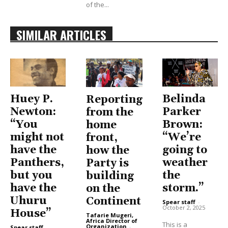
of the...
SIMILAR ARTICLES
Huey P.
Belinda
Reporting
Newton:
Parker
from the
“You
Brown:
home
might not
“We’re
front,
have the
going to
how the
Panthers,
weather
Party is
but you
the
building
have the
storm.”
on the
Uhuru
Continent
Spear staff
-
October 2, 2025
House”
Tafarie Mugeri,
Africa Director of
This is a
Organization
-
Spear staff
-