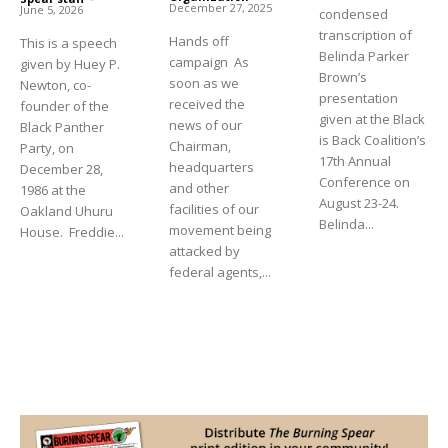
December 27, 2025
June 5, 2026
condensed
transcription of
Hands off
This is a speech
Belinda Parker
campaign As
given by Huey P.
Brown’s
soon as we
Newton, co-
presentation
received the
founder of the
given at the Black
news of our
Black Panther
is Back Coalition’s
Chairman,
Party, on
17th Annual
headquarters
December 28,
Conference on
and other
1986 at the
August 23-24.
facilities of our
Oakland Uhuru
Belinda...
movement being
House. Freddie...
attacked by
federal agents,...